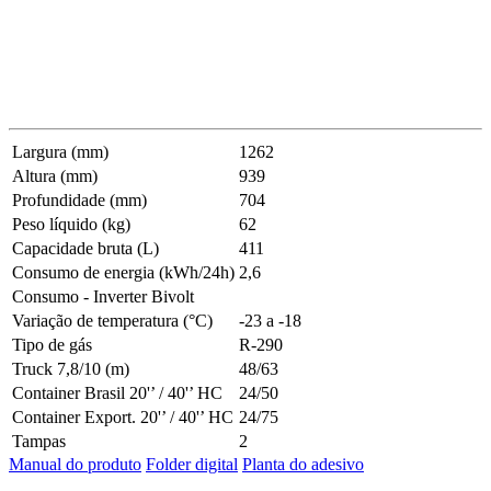
Largura (mm)
1262
Altura (mm)
939
Profundidade (mm)
704
Peso líquido (kg)
62
Capacidade bruta (L)
411
Consumo de energia (kWh/24h)
2,6
Consumo - Inverter Bivolt
Variação de temperatura (°C)
-23 a -18
Tipo de gás
R-290
Truck 7,8/10 (m)
48/63
Container Brasil 20'’ / 40'’ HC
24/50
Container Export. 20'’ / 40'’ HC
24/75
Tampas
2
Manual do produto
Folder digital
Planta do adesivo