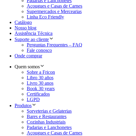
Padarias e Lanchonetes
Açougues e Casas de Carnes
Supermercados e Mercearias
Linha Eco Friendly
Catálogo
Nosso blog
Assistência Técnica
Suporte ao cliente
Perguntas Frequentes – FAQ
Fale conosco
Onde comprar
Quem somos
Sobre a Fricon
Libro 30 años
Livro 30 anos
Book 30 years
Certificados
LGPD
Produtos
Sorveterias e Gelaterias
Bares e Restaurantes
Cozinhas Industriais
Padarias e Lanchonetes
Açougues e Casas de Carnes