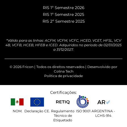
RIS 1º Semestre 2026
RIS 1º Semestre 2025
RIS 2º Semestre 2025
*Válido para as linhas: ACFM, VCFM, VCFC, HCED, VCET, HFSL, VCV
4B, VCFB, HCEB, HFEB e ICED. Adquiridos no período de 02/01/2025
a 31/12/2027.
© 2026 Fricon | Todos os direitos reservados | Desenvolvido por
Colina Tech
Política de privacidade
Certificações:
NOM.
Declaração CE.
Regulamento
ISO 9001
ARGENTINA -
Técnico de
LCHS-914
Etiquetado