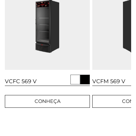
VCFC 569 V
VCFM 569 V
CONHEÇA
CON